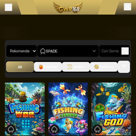
SLOT
CASINO
SPORT
TOGE
13
4
2
0
Urutkan
Provider
SPADE
Populer
Terkini
Terbaru
All