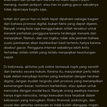
menang, mudah jackpot, atau hari ini paling gacor sebaiknya
tidak dipercaya begitu saja.
Istilah slot gacor hari ini lebih tepat dipahami sebagai bagian
dari bahasa promosi digital, bukan fakta yang dapat dijamin.
Banyak orang bisa saja menggunakan istilah tersebut untuk
menarik perhatian pengguna karena terdengar menarik dan
menjanjikan. Namun, dari sisi logika, tidak ada jaminan bahwa
suatu permainan akan memberikan hasil tertentu hanya karena
disebut gacor. Pengguna internet sebaiknya lebih kritis
terhadap istilah-istilah yang terlalu menjanjikan keuntungan
cepat.
Di Indonesia, aktivitas judi online termasuk topik yang sensitif
dan berisiko secara hukum. Karena itu, masyarakat perlu lebih
bijak dalam menyikapi konten yang berkaitan dengan taruhan
digital. Jangan mudah tergoda oleh promosi yang menampilkan
kemenangan besar, testimoni berlebihan, atau ajakan untuk
mencoba dengan modal kecil. Banyak orang awalnya merasa
hanya ingin mencoba, tetapi kemudian bisa terjebak dalam
kebiasaan yang merugikan. Risiko finansial, psikologis, dan
sosial dari aktivitas semacam ini tidak boleh dianggap ringan.