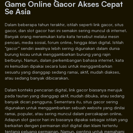
Game Online Gacor Akses Cepat
Se Asia
Dalam beberapa tahun terakhir, istilah seperti link gacor, situs
gacor, dan slot gacor hari ini semakin sering muncul di internet.
Banyak orang menemukan kata-kata tersebut melalui mesin
pencari, media sosial, forum online, hingga iklan digital. Istilah
“gacor” sendiri awalnya lebih sering digunakan dalam dunia
burung kicau untuk menggambarkan burung yang rajin
berbunyi. Namun, dalam perkembangan bahasa internet, kata
ini kemudian dipakai secara luas untuk menggambarkan
sesuatu yang dianggap sedang ramai, aktif, mudah diakses,
atau sedang banyak dibicarakan.
Dalam konteks pencarian digital, link gacor biasanya merujuk
pada tautan yang dianggap aktif, mudah dibuka, atau sedang
banyak dicari pengguna. Sementara itu, situs gacor sering
digunakan untuk menggambarkan sebuah website yang dinilai
ramai, populer, atau sering muncul dalam percakapan online.
Adapun slot gacor hari ini biasanya dipakai sebagai istilah yang
berkaitan dengan permainan slot digital dan klaim tertentu
tentang peluang permainan. Namun, penting untuk memahami