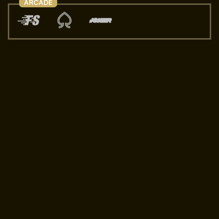
ARCADE