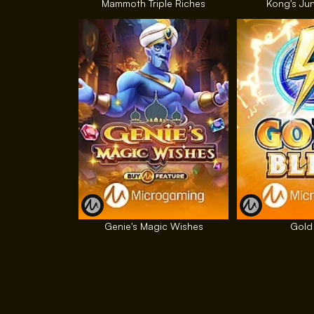
Mammoth Triple Riches
Kong's Ju
Genie's Magic Wishes
Gold 