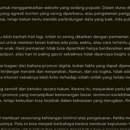
kan untuk menggambarkan website yang sedang populer. Dalam dunia di
i yang agresif, konten yang sering diperbarui, atau pengalaman peng
, tetapi belum tentu memiliki perlindungan data yang baik. Ada pu
 lebih berhati-hati lagi. Istilah ini sering dikaitkan dengan permain
but untuk memberi kesan bahwa ada pola, waktu, atau cara tertent
m acak. Hasil permainan tidak bisa dipastikan hanya berdasarkan wakt
jackpot, atau hari ini paling gacor sebaiknya tidak dipercaya begitu s
bagai bagian dari bahasa promosi digital, bukan fakta yang dapat dija
terdengar menarik dan menjanjikan. Namun, dari sisi logika, tidak 
internet sebaiknya lebih kritis terhadap istilah-istilah yang terlalu
ang sensitif dan berisiko secara hukum. Karena itu, masyarakat perlu 
h promosi yang menampilkan kemenangan besar, testimoni berlebiha
etapi kemudian bisa terjebak dalam kebiasaan yang merugikan. Risiko 
apat membuat seseorang kehilangan kontrol atas pengeluaran. Ketika
umnya. Pola ini bisa menjadi berbahaya karena membuat keputusan ti
digunakan untuk kebutuhan penting dapat habis hanya karena keingin