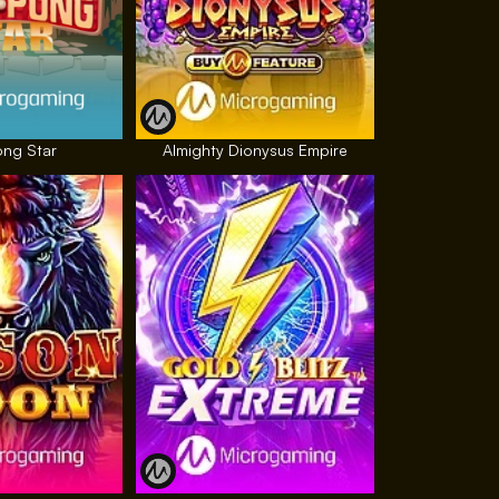
ong Star
Almighty Dionysus Empire