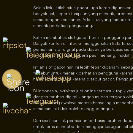
Selain link, istilah situs gacor juga kerap diguna
banyak hal, seperti tampilan yang menarik, promos
sama dengan keamanan. Ada situs yang tampak ramai
menarik perhatian pengunjung.
Ketika membahas slot gacor hari ini, pengguna perlu
Banyak konten di internet menggunakan kata terse
permainan slot digital pada dasarnya berbasis siste
lain. Karena itu, klaim seperti pasti menang, mudah 
Istilah slot gacor hari ini lebih tepat dipahami se
tersebut untuk menarik perhatian pengguna karena 
hasil tertentu hanya karena disebut gacor. Pengguna 
Di Indonesia, aktivitas judi online termasuk topik y
dengan taruhan digital. Jangan mudah tergoda ole
Banyak orang awalnya merasa hanya ingin mencoba, t
semacam ini tidak boleh dianggap ringan.
Dari sisi finansial, permainan berbasis taruhan d
untuk terus mencoba demi mengejar kerugian sebel
melainkan emosi. Akibatnya, uang yang seharusnya 