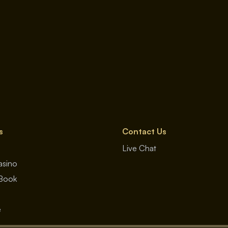
s
Contact Us
Live Chat
asino
 Book
e