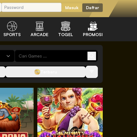
Masuk
Daftar
SPORTS
ARCADE
TOGEL
PROMOSI
Terbaru