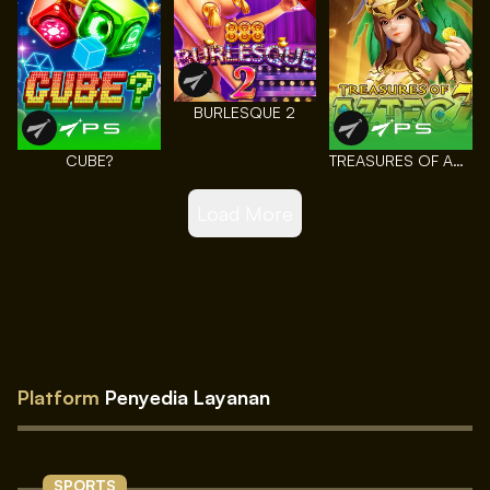
BURLESQUE 2
CUBE?
TREASURES OF AZTEC Z
Load More
Platform
Penyedia Layanan
SPORTS