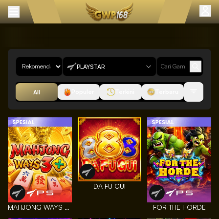
SLOT
CASINO
SPORT
TOGE
13
4
2
0
Urutkan
Provider
PLAYSTAR
Populer
Terkini
Terbaru
All
DA FU GUI
MAHJONG WAYS 3+
FOR THE HORDE