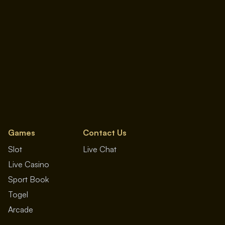
Games
Contact Us
Slot
Live Chat
Live Casino
Sport Book
Togel
Arcade